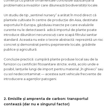
comerțul cu plante ornamentale contribuie substanțial la
problematica invaziilor care dăunează biodiversității locale.
Un studiu de tip „sentinel nursery” a arătat în mod direct că
plantele cultivate în centre de producție din Asia, destinate
exportului în Europa, găzduiau insecte pe care evaluările
curente nu le detectaseră adică importul de plante poate
introduce dăunători necunoscuți care scapă filtrului sanitar
standard. Aceasta nu este o teorie abstractă: reprezintă un risc
concret și demonstrat pentru pepinierele locale, grădinile
publice și agricultură.
Concluzie practică: cumpără plante produse local sau de la
furnizori cu certificări fitosanitare stricte; evită, acolo unde e
posibil, lanțurile lungi de import pentru material „în ghiveci” sau
cu sol nedecontaminat — acestea sunt vehicule frecvente de
introducere a agenților patogeni.
2. Emisiile și amprenta de carbon: transportul
contează (dar nu e singurul factor)