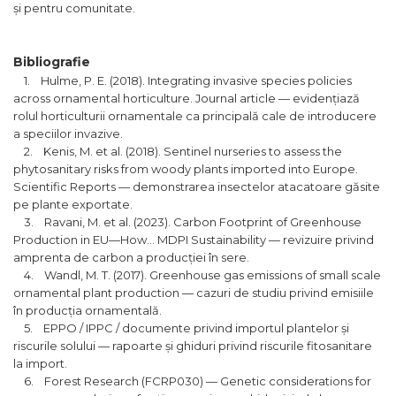
și pentru comunitate.
Bibliografie
1. Hulme, P. E. (2018). Integrating invasive species policies
across ornamental horticulture. Journal article — evidențiază
rolul horticulturii ornamentale ca principală cale de introducere
a speciilor invazive.
2. Kenis, M. et al. (2018). Sentinel nurseries to assess the
phytosanitary risks from woody plants imported into Europe.
Scientific Reports — demonstrarea insectelor atacatoare găsite
pe plante exportate.
3. Ravani, M. et al. (2023). Carbon Footprint of Greenhouse
Production in EU—How… MDPI Sustainability — revizuire privind
amprenta de carbon a producției în sere.
4. Wandl, M. T. (2017). Greenhouse gas emissions of small scale
ornamental plant production — cazuri de studiu privind emisiile
în producția ornamentală.
5. EPPO / IPPC / documente privind importul plantelor și
riscurile solului — rapoarte și ghiduri privind riscurile fitosanitare
la import.
6. Forest Research (FCRP030) — Genetic considerations for