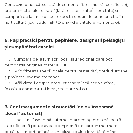
Concluzie practică: solicită documente fito-sanitară (certificate),
preferă materiale „curate” (fără sol, sterilizate/inspectate) și
cumpără de la furnizori ce respectă coduri de bune practici în
horticultură (ex.: coduri EPPO privind plantele ornamentale).
6. Pași practici pentru pepiniere, designerii peisagiști
și cumpărători casnici
1. Cumpără de la furnizori locali sau regionali care pot
demonstra originea materialului.
2. Prioritizează specii locale pentru restaurări, borduri urbane
și proiecte low-maintenance.
3. Află detalii despre producție: sere încălzite vs. afară,
folosirea compostului local, reciclare substrat.
7. Contraargumente și nuanțări (ce nu înseamnă
„local” automat)
• „Local” nu înseamnă automat mai ecologic: o seră locală
slab eficientă poate avea o amprentă de carbon mai mare
decât un import neîncălzit. Analiza ciclului de viață rămâne