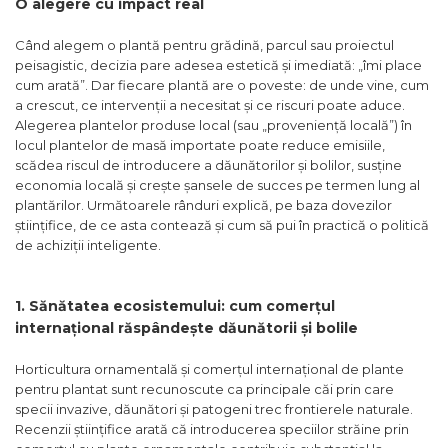
O alegere cu impact real
Când alegem o plantă pentru grădină, parcul sau proiectul
peisagistic, decizia pare adesea estetică și imediată: „îmi place
cum arată”. Dar fiecare plantă are o poveste: de unde vine, cum
a crescut, ce intervenţii a necesitat și ce riscuri poate aduce.
Alegerea plantelor produse local (sau „proveniență locală”) în
locul plantelor de masă importate poate reduce emisiile,
scădea riscul de introducere a dăunătorilor și bolilor, susține
economia locală și crește șansele de succes pe termen lung al
plantărilor. Următoarele rânduri explică, pe baza dovezilor
științifice, de ce asta contează și cum să pui în practică o politică
de achiziții inteligente.
1. Sănătatea ecosistemului: cum comerțul
internațional răspândește dăunătorii și bolile
Horticultura ornamentală și comerțul internațional de plante
pentru plantat sunt recunoscute ca principale căi prin care
specii invazive, dăunători și patogeni trec frontierele naturale.
Recenzii științifice arată că introducerea speciilor străine prin