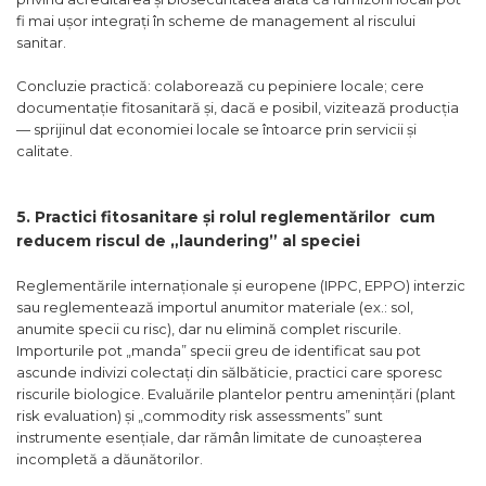
fi mai ușor integrați în scheme de management al riscului
sanitar.
Concluzie practică: colaborează cu pepiniere locale; cere
documentație fitosanitară și, dacă e posibil, vizitează producția
— sprijinul dat economiei locale se întoarce prin servicii și
calitate.
5. Practici fitosanitare și rolul reglementărilor cum
reducem riscul de „laundering” al speciei
Reglementările internaționale și europene (IPPC, EPPO) interzic
sau reglementează importul anumitor materiale (ex.: sol,
anumite specii cu risc), dar nu elimină complet riscurile.
Importurile pot „manda” specii greu de identificat sau pot
ascunde indivizi colectați din sălbăticie, practici care sporesc
riscurile biologice. Evaluările plantelor pentru amenințări (plant
risk evaluation) și „commodity risk assessments” sunt
instrumente esențiale, dar rămân limitate de cunoașterea
incompletă a dăunătorilor.