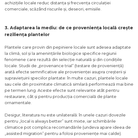
achizițiile locale reduc distanța și frecvența circulației
comerciale, scăzând riscurile și, deseori, emisiile.
3. Adaptarea la mediu: de ce proveniența locală crește
reziliența plantelor
Plantele care provin din pepiniere locale sunt adesea adaptate
la climă, sol și la amenințările biologice specifice regiunii
fenomene care rezultă din selecție naturală și din condițiile
locale. Studii de „provenance trial” (testare de proveniență)
arată efecte semnificative ale provenienței asupra creșterii și
supraviețuirii speciilor plantate: în multe cazuri, plantele locale
sau cele din proximitate climatică similară performează mai bine
pe termen lung. Aceste efecte sunt relevante atât pentru
restaurare, cât și pentru producția comercială de plante
ornamentale.
Desigur, literatura nu este unilaterală: în unele cazuri dovezile
pentru „local is always better” sunt mixte, iar schimbările
climatice pot complica recomandările (undeva apare ideea de
„assisted migration” pentru a folosi proveniențe mai calde).