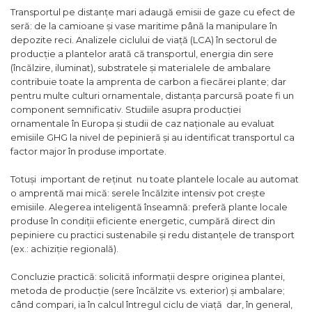
Transportul pe distanțe mari adaugă emisii de gaze cu efect de
seră: de la camioane și vase maritime până la manipulare în
depozite reci. Analizele ciclului de viață (LCA) în sectorul de
producție a plantelor arată că transportul, energia din sere
(încălzire, iluminat), substratele și materialele de ambalare
contribuie toate la amprenta de carbon a fiecărei plante; dar
pentru multe culturi ornamentale, distanța parcursă poate fi un
component semnificativ. Studiile asupra producţiei
ornamentale în Europa și studii de caz naționale au evaluat
emisiile GHG la nivel de pepinieră și au identificat transportul ca
factor major în produse importate.
Totuși important de reținut nu toate plantele locale au automat
o amprentă mai mică: serele încălzite intensiv pot crește
emisiile. Alegerea inteligentă înseamnă: preferă plante locale
produse în condiții eficiente energetic, cumpără direct din
pepiniere cu practici sustenabile și redu distanțele de transport
(ex.: achiziție regională).
Concluzie practică: solicită informații despre originea plantei,
metoda de producție (sere încălzite vs. exterior) și ambalare;
când compari, ia în calcul întregul ciclu de viață dar, în general,