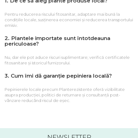
1. De ce să aleg plante produse local?
Pentru reducerea riscului fitosanitar, adaptare mai bună la
condițiile locale, susținerea economiei și reducerea transportului
emisiv.
2. Plantele importate sunt întotdeauna
periculoase?
Nu, dar ele pot aduce riscuri suplimentare; verifică certificatele
fitosanitare și istoricul furnizorului.
3. Cum îmi dă garanție pepiniera locală?
Pepinierele locale precum Planterezistente oferă vizibilitate
asupra producției, politici de returnare și consultanță post-
vânzare reducând riscul de eșec.
NEWSLETTER