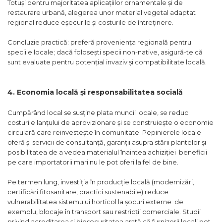
Totuși pentru majoritatea aplicațiilor ornamentale și de
restaurare urbană, alegerea unor material vegetal adaptat
regional reduce eșecurile și costurile de întreținere.
Concluzie practică: preferă proveniența regională pentru
speciile locale; dacă folosești specii non-native, asigură-te că
sunt evaluate pentru potențial invaziv și compatibilitate locală.
4. Economia locală și responsabilitatea socială
Cumpărând local se susține plata muncii locale, se reduc
costurile lanțului de aprovizionare și se construiește o economie
circulară care reinvestește în comunitate. Pepinierele locale
oferă şi servicii de consultanță, garanții asupra stării plantelor și
posibilitatea de a vedea materialul înaintea achiziției beneficii
pe care importatorii mari nu le pot oferi la fel de bine.
Pe termen lung, investiția în producție locală (modernizări,
certificări fitosanitare, practici sustenabile) reduce
vulnerabilitatea sistemului horticol la șocuri externe de
exemplu, blocaje în transport sau restricții comerciale. Studii
privind acreditarea și biosecuritatea arată că furnizorii locali pot