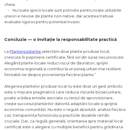
cheia.
• Nu toate specii locale sunt potrivite pentru toate utilizările
uneori e nevoie de plante non-native, dar acestea trebuie
evaluate riguros pentru potențial invaziv.
Concluzie — o invitație la responsabilitate practică
La
Planterezistente
selectăm doar plante produse local,
crescute în pepiniere certificate, fără sol din surse necunoscute.
Alegând plante locale reduci riscul de dăunători, sprijini
economia regională și contribui la un peisaj urban mai rezilient.
Întreabă-ne despre proveniența fiecărei plante.”
Alegerea plantelor produse local nu este doar un gest simbolic
este o mișcare pragmatică care reduce riscurile biosecuritare,
poate scădea emisiile asociate cu lanțul de aprovizionare,
crește succesul plantărilor datorită adaptării locale și sprijină
economia comunității. Nu este o regulă absolută analiza fiecărui
caz, transparența furnizorului și practicile durabile rămân
cruciale. Dar, ca regulă generală, orientarea spre material local
certificat este o alegere cu multiple beneficii pentru grădina ta