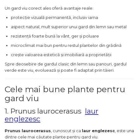
Un gard viu corect ales oferă avantaje reale:
protecție vizuală permanentă, inclusiv iarna
aspect natural, mult superior unui gard din lemn sau metal
rezistență foarte bună la vânt, ger și poluare
microclimat mai bun pentru restul plantelor din grădină
crește valoarea estetică și imobiliară a proprietății
Spre deosebire de gardul clasic din lemn sau panouri, gardul
verde este viu, evoluează și poate fi adaptat prin tăieri.
Cele mai bune plante pentru
gard viu
1. Prunus laurocerasus
laur
englezesc
Prunus laurocerasus
, cunoscut și ca
laur englezesc
, este una
dintre cele mai căutate plante pentru gard viu.