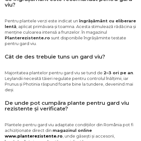
viu?
Pentru plantele verzi este indicat un
îngrășământ cu eliberare
lentă
, aplicat primăvara și toamna. Acesta stimulează rădăcina și
menține culoarea intensă a frunzelor. În magazinul
Planterezistente.ro
sunt disponibile îngrășăminte testate
pentru gard viu.
Cât de des trebuie tuns un gard viu?
Majoritatea plantelor pentru gard viu se tund de
2–3 ori pe an
.
Leylandii necesită tăieri regulate pentru controlul înălțimii, iar
Prunus și Photinia răspund foarte bine la tundere, devenind mai
deși.
De unde pot cumpăra plante pentru gard viu
rezistente și verificate?
Plantele pentru gard viu adaptate condițiilor din România pot fi
achiziționate direct din
magazinul online
www.planterezistente.ro
, unde găsești și accesorii,