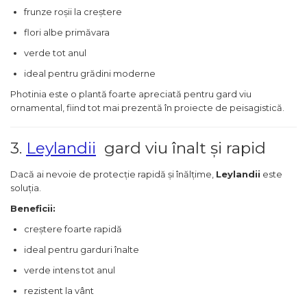
frunze roșii la creștere
flori albe primăvara
verde tot anul
ideal pentru grădini moderne
Photinia este o plantă foarte apreciată pentru gard viu
ornamental, fiind tot mai prezentă în proiecte de peisagistică.
3.
Leylandii
gard viu înalt și rapid
Dacă ai nevoie de protecție rapidă și înălțime,
Leylandii
este
soluția.
Beneficii:
creștere foarte rapidă
ideal pentru garduri înalte
verde intens tot anul
rezistent la vânt