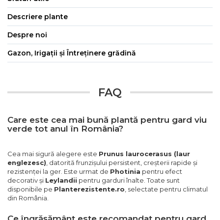
Descriere plante
Despre noi
Gazon, Irigații și Întreținere grădină
FAQ
Care este cea mai bună plantă pentru gard viu
verde tot anul în România?
Cea mai sigură alegere este
Prunus laurocerasus (laur
englezesc)
, datorită frunzișului persistent, creșterii rapide și
rezistenței la ger. Este urmat de
Photinia
pentru efect
decorativ și
Leylandii
pentru garduri înalte. Toate sunt
disponibile pe
Planterezistente.ro
, selectate pentru climatul
din România.
Ce îngrășământ este recomandat pentru gard