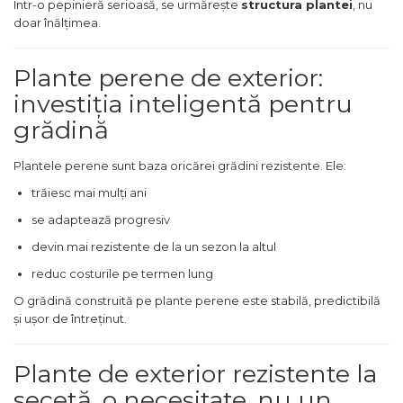
Într-o pepinieră serioasă, se urmărește
structura plantei
, nu
doar înălțimea.
Plante perene de exterior:
investiția inteligentă pentru
grădină
Plantele perene sunt baza oricărei grădini rezistente. Ele:
trăiesc mai mulți ani
se adaptează progresiv
devin mai rezistente de la un sezon la altul
reduc costurile pe termen lung
O grădină construită pe plante perene este stabilă, predictibilă
și ușor de întreținut.
Plante de exterior rezistente la
secetă, o necesitate, nu un