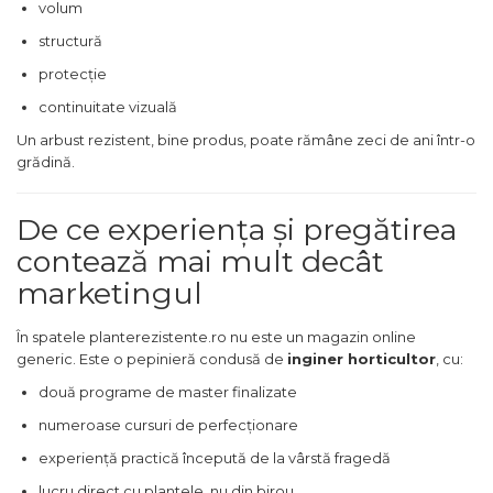
volum
structură
protecție
continuitate vizuală
Un arbust rezistent, bine produs, poate rămâne zeci de ani într-o
grădină.
De ce experiența și pregătirea
contează mai mult decât
marketingul
În spatele planterezistente.ro nu este un magazin online
generic. Este o pepinieră condusă de
inginer horticultor
, cu:
două programe de master finalizate
numeroase cursuri de perfecționare
experiență practică începută de la vârstă fragedă
lucru direct cu plantele, nu din birou