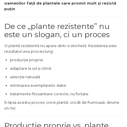
oamenilor față de plantele care promit mult și rezistă
puțin
.
De ce „plante rezistente” nu
este un slogan, ci un proces
O plantă rezistentă nu apare dintr-o etichetă. Rezistența este
rezultatul unui proces lung:
producție proprie
adaptare la sol și climă
selecție naturală
eliminarea exemplarelor slabe
tratamente fitosanitare corecte, nu forțate
În lipsa acestui proces, orice plantă, oricât de frumoasă, devine
un risc.
Producție proprie vs. plante