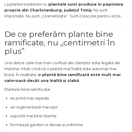
La planterezistente.ro,
plantele sunt produse în pepiniera
proprie din Charlotenburg, județul Timiș
. Nu sunt
importate. Nu sunt „cosmetizate”. Sunt crescute pentru a trăi.
De ce preferăm plante bine
ramificate, nu „centimetri în
plus”
Una dintre cele mai mari confuzii ale clienților este legată de
mărime. Mulți cred că o plantă mai înaltă este automat mai
bună. În realitate,
o plantă bine ramificată este mult mai
valoroasă decât una înaltă și slabă
.
Plantele bine ramificate:
se prind mai repede
se regenerează mai ușor
suportă mai bine tăierile
formează garduri vii dense și uniforme