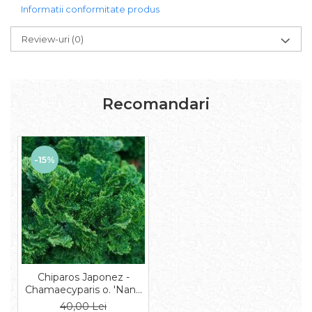
Informatii conformitate produs
Review-uri
(0)
Recomandari
-15%
Chiparos Japonez -
Chamaecyparis o. 'Nana
Gracilis'
40,00 Lei