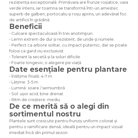
rezistența excepțională. Primăvara are frunze roșiatice, vara
verde intens, iar toamna se transformă într-un amestec
superb de galben, portocaliu și roșu aprins, un adevărat foc
de artificii în grădină.
Beneficii
• Culoare spectaculoasă în trei anotimpuri.
• Lemn extrem de dur și rezistent, de unde și numele.
• Perfect ca arbore solitar, cu impact puternic, dar se poate
folosi ca gard viu exclusivist.
• Tolerant la secetă și la soluri dificile.
• Foarte longeviv, o alegere pe viață.
Date esențiale pentru plantare
• Înălțime finală: 4-7 m
• Lățime: 3-5 m
• Lumină: soare / semiumbră
• Sol: ușor acid, bine drenat
• Ritm de creștere: mediu
De ce merită să o alegi din
sortimentul nostru
Plantele sunt crescute pentru frunziș uniform colorat și
pentru o ramificare densă, ideală pentru un impact vizual
imediat încă din primul sezon.