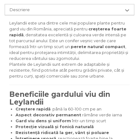
Descriere
Leylandii este una dintre cele mai populare plante pentru
gard viu din România, apreciată pentru
creșterea foarte
rapidă
, densitatea excelentă și culoarea verde intensă pe
tot parcursul anului. Este un conifer veșnic verde care
formează într-un timp scurt un
perete natural compact
,
ideal pentru protejarea intimității, delimitarea proprietății și
reducerea vântului sau zgomotului.
Plantele de Leylandii sunt extrem de adaptabile și
rezistente, fiind potrivite atât pentru grădini private, cât și
pentru curți, spații comerciale sau zone urbane.
Beneficiile gardului viu din
Leylandii
Creștere rapidă
până la 60-100 cm pe an
Aspect decorativ permanent
rămâne verde iarna
Gard viu dens și uniform
într-un timp scurt
Protecție vizuală și fonică naturală
Rezistență ridicată la ger, vânt și poluare
Întreținere ușoară
, reacționează foarte bine la