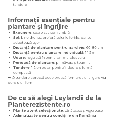
tundere
Informații esențiale pentru
plantare și îngrijire
Expunere:
soare sau semiumbră
Sol:
bine drenat; preferă solurile fertile, dar se
adaptează ușor
Distanță de plantare pentru gard viu:
60-80 cm
Distanță pentru plantare individuală:
1-1,5 m
Udare:
regulată în primul an, mai ales vara
Perioadă de plantare:
primăvara și toamna
Tundere:
1-2 ori pe an pentru îndesire și formă
compactă
➡️ O tundere corectă accelerează formarea unui gard viu
dens și uniform.
De ce să alegi Leylandii de la
Planterezistente.ro
Plante atent selecționate
, sănătoase și viguroase
Aclimatizate pentru condițiile din România