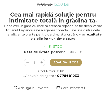
17,00 Lei
15,00 Lei
Cea mai rapidă soluție pentru
intimitate totală în grădina ta.
Dacă vrei un gard viu care să crească repede, să fie des și verde
tot anul, Leylandii este alegerea corectă. Este una dintre cele
mai eficiente plante pentru gard viu atunci când vrei
rezultate
vizibile într-un timp scurt
.
IN STOC
Data de livrare:
poimaine, 11.08.2026
ADAUGA IN COS
Cod Produs:
C6
Ai nevoie de ajutor?
0775681033
Adauga la Favorite
Cere informatii