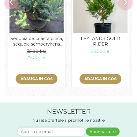
Sequoia de coasta pitica,
LEYLANDII GOLD
sequoia sempervirens
RIDER
adpressa
35,00 Lei
26,00 Lei
29,00 Lei
ADAUGA IN COS
ADAUGA IN COS
NEWSLETTER
Nu rata ofertele si promotiile noastre