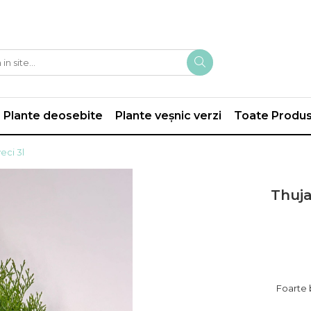
Plante deosebite
Plante veșnic verzi
Toate Produ
eci 3l
Thuja
Foarte b