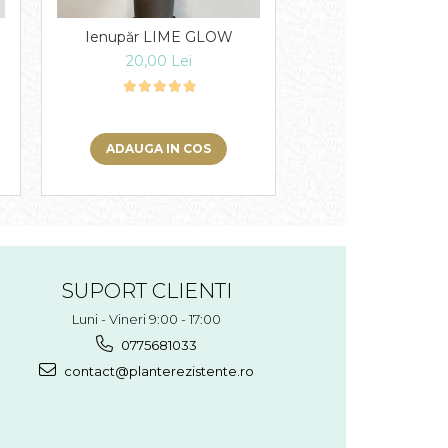
Ienupăr LIME GLOW
Brabant Conifer pe
viu rapid, dens și 
20,00 Lei
15,00 Lei
ADAUGA IN COS
ADAUGA IN 
SUPORT CLIENTI
Luni - Vineri 9:00 - 17:00
0775681033
contact@planterezistente.ro