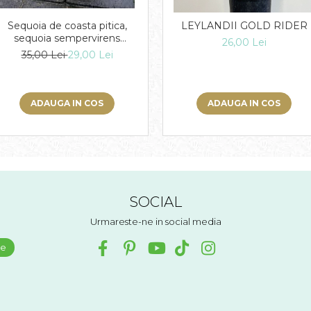
Sequoia de coasta pitica,
LEYLANDII GOLD RIDER
sequoia sempervirens
26,00 Lei
adpressa
35,00 Lei
29,00 Lei
ADAUGA IN COS
ADAUGA IN COS
SOCIAL
Urmareste-ne in social media