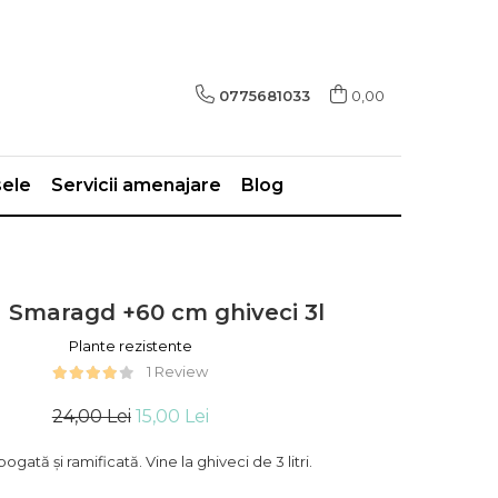
0775681033
0,00
sele
Servicii amenajare
Blog
 Smaragd +60 cm ghiveci 3l
Plante rezistente
1 Review
24,00 Lei
15,00 Lei
ogată și ramificată. Vine la ghiveci de 3 litri.