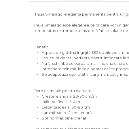
Thuja Smaragd: eleganță permanentă pentru un gard
Thuja Smaragd este alegerea celor care vor un gard v
temperaturi extreme o transformă într-o soluție de 
Beneficii:
• Aspect de grădină îngrijită 365 de zile pe an, in
• Structură densă, perfectă pentru intimitate fără g
• Nu își schimbă culoarea iarna, fiind una dintre cel
• Întreținere minimă, ideală pentru cei cu progra
• Se adaptează ușor atât în curți mari, cât și în sp
Date esențiale pentru plantare
• Creștere anuală: 20-30 cm/an
• Înălțime finală: 3-4 m
• Distanță ideală: 60-80 cm
• Lumină: soare / semiumbră
• Sol: normal, bine drenat