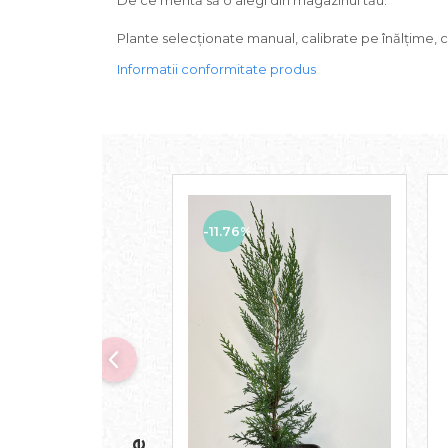
De ce merită să o alegi din magazinul tău:
Plante selecționate manual, calibrate pe înălțime, 
Informatii conformitate produs
-11.76%