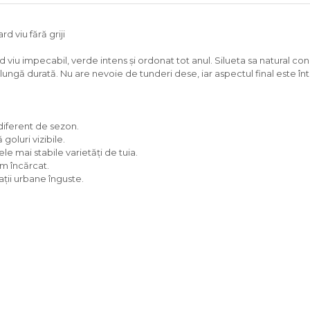
 viu fără griji
iu impecabil, verde intens și ordonat tot anul. Silueta sa natural con
lungă durată. Nu are nevoie de tunderi dese, iar aspectul final este î
diferent de sezon.
oluri vizibile.
e mai stabile varietăți de tuia.
m încărcat.
ații urbane înguste.