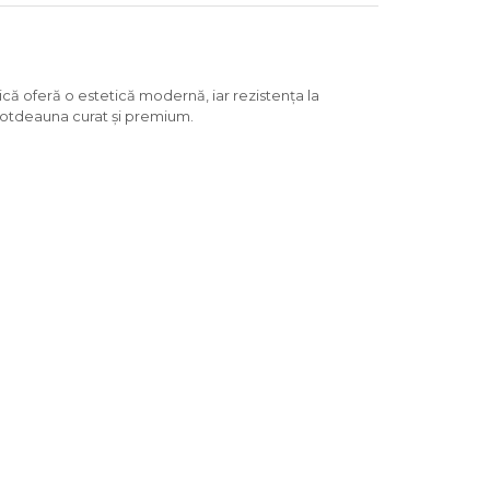
ică oferă o estetică modernă, iar rezistența la
ntotdeauna curat și premium.