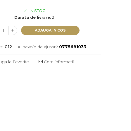
IN STOC
Durata de livrare:
2
ADAUGA IN COS
s:
C12
Ai nevoie de ajutor?
0775681033
ga la Favorite
Cere informatii