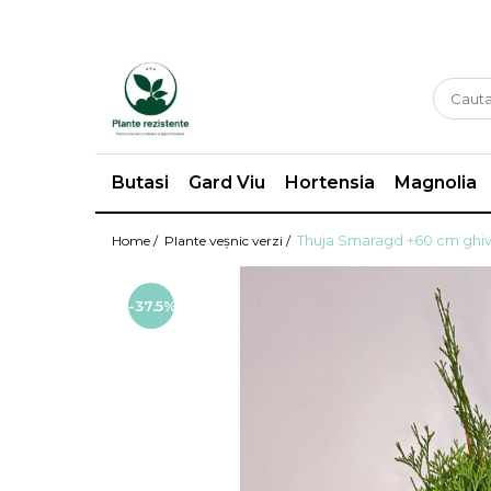
Butasi
Gard Viu
Hortensia
Magnolia
Thuja Smaragd +60 cm ghiv
Home /
Plante veșnic verzi /
-37.5%