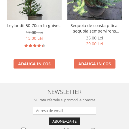
Sequoia de coasta pitica,
Leylandii 50-70cm In ghiveci
sequoia sempervirens
17,00 Lei
adpressa
35,00 Lei
15,00 Lei
29,00 Lei
ADAUGA IN COS
ADAUGA IN COS
NEWSLETTER
Nu rata ofertele si promotiile noastre