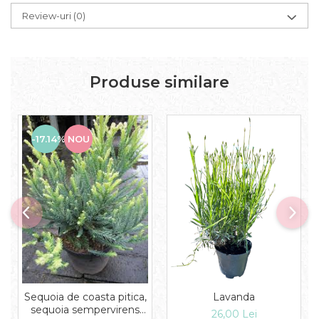
Review-uri
(0)
Produse similare
-17.14%
NOU
Sequoia de coasta pitica,
Lavanda
sequoia sempervirens
26,00 Lei