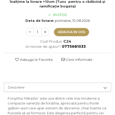
Înalțime la livrare +10cm (Tuns pentru o rădăcină și
ramificație bogata)
IN STOC
Data de livrare:
poimaine, 10.08.2026
ADAUGA IN COS
Cod Produs:
C24
Ai nevoie de ajutor?
0775681033
Adauga la Favorite
Cere informatii
Descriere
Forsythia ‘Mikador’ este una dintre cele mai moderne și
compacte varietăți de forsithia, apreciată pentru florile
galben-aurii care apar extrem de devreme, chiar înainte ca
frunzele să se formeze. Este alegerea perfectă pentru cei