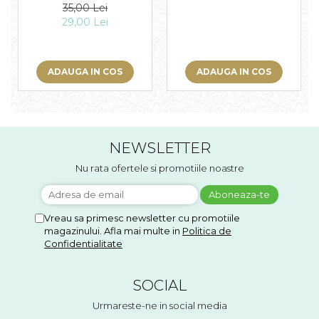
adpressa
35,00 Lei
29,00 Lei
ADAUGA IN COS
ADAUGA IN COS
NEWSLETTER
Nu rata ofertele si promotiile noastre
Vreau sa primesc newsletter cu promotiile
magazinului. Afla mai multe in
Politica de
Confidentialitate
SOCIAL
Urmareste-ne in social media