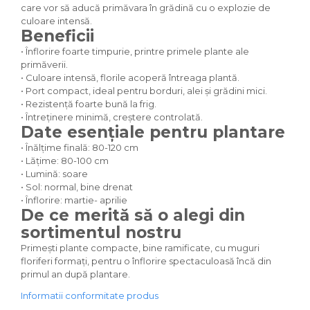
care vor să aducă primăvara în grădină cu o explozie de
culoare intensă.
Beneficii
• Înflorire foarte timpurie, printre primele plante ale
primăverii.
• Culoare intensă, florile acoperă întreaga plantă.
• Port compact, ideal pentru borduri, alei și grădini mici.
• Rezistență foarte bună la frig.
• Întreținere minimă, creștere controlată.
Date esențiale pentru plantare
• Înălțime finală: 80-120 cm
• Lățime: 80-100 cm
• Lumină: soare
• Sol: normal, bine drenat
• Înflorire: martie- aprilie
De ce merită să o alegi din
sortimentul nostru
Primești plante compacte, bine ramificate, cu muguri
floriferi formați, pentru o înflorire spectaculoasă încă din
primul an după plantare.
Informatii conformitate produs