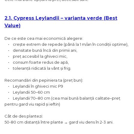
2.1. Cypress Leylandii – varianta verde (Best
Value)
De ce este cea mai economică alegere:
• crește extrem de repede (până la 1 m/an în condiții optime),
• densitate bună încă din primii ani,
• preț accesibil la ghiveci mic,
• consum foarte redus de apă,
• toleranță ridicată la vânt și frig.
Recomandări din pepiniera ta (preț bun):
• Leylandii în ghiveci mic P9
• Leylandii 50–60 cm
• Leylandii 70–80 cm (cea mai bună balanță calitate–preț
pentru gard viu rapid și ieftin)
Cât de des plantezi:
50-80 cm distanță între plante → gard viu dens în 2-3 ani.