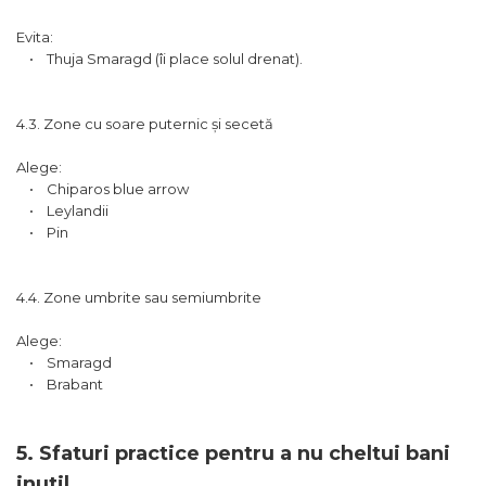
Evita:
• Thuja Smaragd (îi place solul drenat).
4.3. Zone cu soare puternic și secetă
Alege:
• Chiparos blue arrow
• Leylandii
• Pin
4.4. Zone umbrite sau semiumbrite
Alege:
• Smaragd
• Brabant
5. Sfaturi practice pentru a nu cheltui bani
inutil