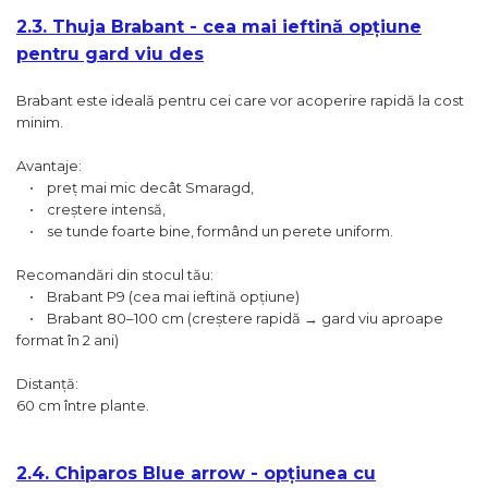
2.3. Thuja Brabant - cea mai ieftină opțiune
pentru gard viu des
Brabant este ideală pentru cei care vor acoperire rapidă la cost
minim.
Avantaje:
• preț mai mic decât Smaragd,
• creștere intensă,
• se tunde foarte bine, formând un perete uniform.
Recomandări din stocul tău:
• Brabant P9 (cea mai ieftină opțiune)
• Brabant 80–100 cm (creștere rapidă → gard viu aproape
format în 2 ani)
Distanță:
60 cm între plante.
2.4. Chiparos Blue arrow - opțiunea cu