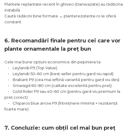
Plantele replantate recent în ghiveci (transvazate) au rădăcina
instabilă.
Caută rădăcini bine formate → planterezistente.ro le oferă
constant.
6. Recomandări finale pentru cei care vor
plante ornamentale la preț bun
Cele mai bune opțiuni economice din pepiniera ta:
• Leylandii P9 (Top Value)
• Leylandii 50–60 cm (best-seller pentru gard viu rapid)
• Brabant P9 (cea mai ieftină variantă pentru gard viu des)
• Smaragd 60–80 cm (calitate excelentă pentru preț)
• Gold Rider P9 sau 40–60 cm (pentru gard viu premium la
preț corect)
• Chiparos blue arrow P9 (întreținere minimă + rezistență
foarte mare)
7. Concluzie: cum obții cel mai bun preț