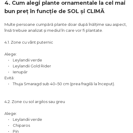
4. Cum alegi plante ornamentale la cel mai
bun preț în funcție de SOL și CLIMĂ
Multe persoane cumpără plante doar după înălțime sau aspect,
însă trebuie analizat și mediul în care vor fi plantate.
4.1. Zone cu vânt puternic
Alege:
• Leylandii verde
• Leylandii Gold Rider
• Ienupăr
Evită:
• Thuja Smaragd sub 40–50 cm (prea fragilă la început).
4.2. Zone cu sol argilos sau greu
Alege:
• Leylandii verde
• Chiparos
• Pin