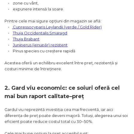
• zone cu vânt,
• expunere intensă la soare.
Printre cele mai sigure opțiuni din magazin se află:
•
Cupressocyparis Leylandii (verde / Gold Rider)
•
Thuja Occidentalis Smaragd
•
Thuja Brabant
•
Juniperus (ienupăr) rezistent
• Pinus species cu creștere rapidă
Acestea oferă un echilibru excelent între preț, rezistență și
costuri minime de întreținere.
2. Gard viu economic: ce soiuri oferă cel
mai bun raport calitate–preț
Gardul viu reprezintă investiția cea mai frecventă, iar aici
diferența de preț poate deveni majoră. Totuși, alegerea unui soi
eficient poate reduce costul total cu 30–50%.
Cele mai bune opțiuni la preț accesibil sunt: