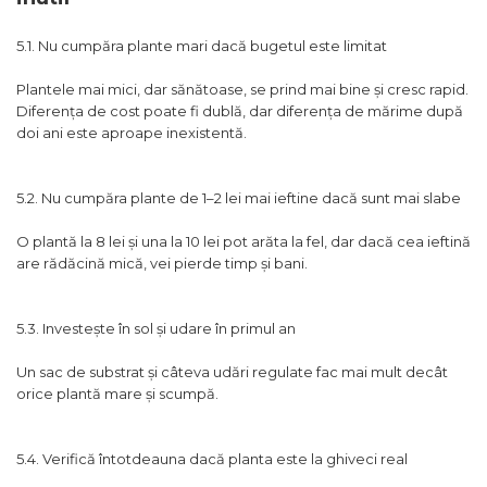
5.1. Nu cumpăra plante mari dacă bugetul este limitat
Plantele mai mici, dar sănătoase, se prind mai bine și cresc rapid.
Diferența de cost poate fi dublă, dar diferența de mărime după
doi ani este aproape inexistentă.
5.2. Nu cumpăra plante de 1–2 lei mai ieftine dacă sunt mai slabe
O plantă la 8 lei și una la 10 lei pot arăta la fel, dar dacă cea ieftină
are rădăcină mică, vei pierde timp și bani.
5.3. Investește în sol și udare în primul an
Un sac de substrat și câteva udări regulate fac mai mult decât
orice plantă mare și scumpă.
5.4. Verifică întotdeauna dacă planta este la ghiveci real