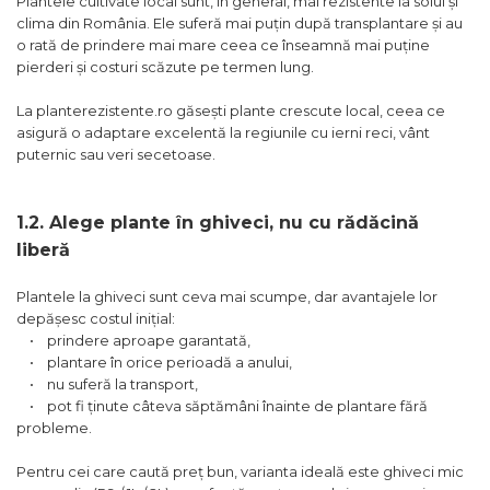
Plantele cultivate local sunt, în general, mai rezistente la solul și
clima din România. Ele suferă mai puțin după transplantare și au
o rată de prindere mai mare ceea ce înseamnă mai puține
pierderi și costuri scăzute pe termen lung.
La planterezistente.ro găsești plante crescute local, ceea ce
asigură o adaptare excelentă la regiunile cu ierni reci, vânt
puternic sau veri secetoase.
1.2. Alege plante în ghiveci, nu cu rădăcină
liberă
Plantele la ghiveci sunt ceva mai scumpe, dar avantajele lor
depășesc costul inițial:
• prindere aproape garantată,
• plantare în orice perioadă a anului,
• nu suferă la transport,
• pot fi ținute câteva săptămâni înainte de plantare fără
probleme.
Pentru cei care caută preț bun, varianta ideală este ghiveci mic