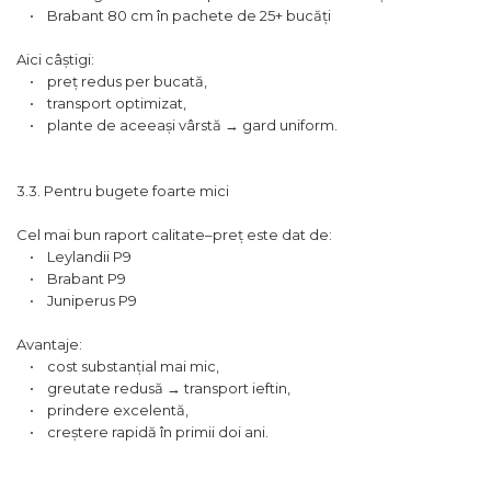
• Brabant 80 cm în pachete de 25+ bucăți
Aici câștigi:
• preț redus per bucată,
• transport optimizat,
• plante de aceeași vârstă → gard uniform.
3.3. Pentru bugete foarte mici
Cel mai bun raport calitate–preț este dat de:
• Leylandii P9
• Brabant P9
• Juniperus P9
Avantaje:
• cost substanțial mai mic,
• greutate redusă → transport ieftin,
• prindere excelentă,
• creștere rapidă în primii doi ani.