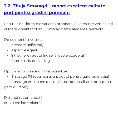
2.2. Thuja Smaragd – raport excelent calitate-
preț pentru grădini premium
Pentru cine dorește o variantă ordonată, cu creștere verticală și
culoare vibrantă tot anul, Smaragd este alegerea perfectă.
De ce merită investiția:
• creștere uniformă,
• aspect elegant,
• întreținere redusă (nu se lărgește exagerat),
• foarte rezistentă la frig.
Opțiuni economice din magazinul tău:
• Smaragd P9 (cea mai avantajoasă pentru gard viu mediu)
• Smaragd 60–80 cm (cel mai bun raport calitate–preț pentru
gard viu rapid)
Distanță recomandată:
60-70 cm între plante.