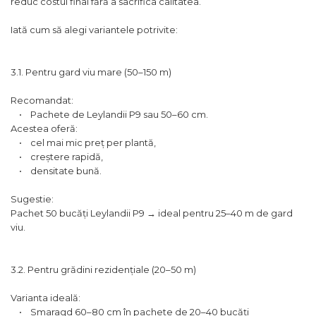
reduc costul final fără a sacrifica calitatea.
Iată cum să alegi variantele potrivite:
3.1. Pentru gard viu mare (50–150 m)
Recomandat:
• Pachete de Leylandii P9 sau 50–60 cm.
Acestea oferă:
• cel mai mic preț per plantă,
• creștere rapidă,
• densitate bună.
Sugestie:
Pachet 50 bucăți Leylandii P9 → ideal pentru 25–40 m de gard
viu.
3.2. Pentru grădini rezidențiale (20–50 m)
Varianta ideală:
• Smaragd 60–80 cm în pachete de 20–40 bucăți