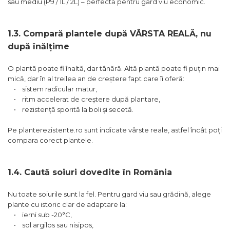
sau mediu (P9 / 1L / 2L) – perfectă pentru gard viu economic.
1.3. Compară plantele după VÂRSTA REALĂ, nu
după înălțime
O plantă poate fi înaltă, dar tânără. Altă plantă poate fi puțin mai
mică, dar în al treilea an de creștere fapt care îi oferă:
• sistem radicular matur,
• ritm accelerat de creștere după plantare,
• rezistență sporită la boli și secetă.
Pe planterezistente.ro sunt indicate vârste reale, astfel încât poți
compara corect plantele.
1.4. Caută soiuri dovedite în România
Nu toate soiurile sunt la fel. Pentru gard viu sau grădină, alege
plante cu istoric clar de adaptare la:
• ierni sub -20°C,
• sol argilos sau nisipos,