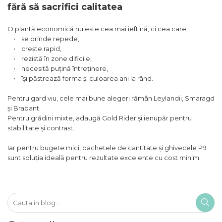
fără să sacrifici calitatea
O plantă economică nu este cea mai ieftină, ci cea care:
• se prinde repede,
• crește rapid,
• rezistă în zone dificile,
• necesită puțină întreținere,
• își păstrează forma și culoarea ani la rând.
Pentru gard viu, cele mai bune alegeri rămân Leylandii, Smaragd
și Brabant.
Pentru grădini mixte, adaugă Gold Rider și ienupăr pentru
stabilitate și contrast.
Iar pentru bugete mici, pachetele de cantitate și ghivecele P9
sunt soluția ideală pentru rezultate excelente cu cost minim.